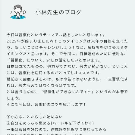
小林先生のブログ
今日は習慣化というテーマでお話をしたいと思います。
2025年が始まりましたね！このタイミングは来年の目標を立てた
り、新しいことにチャレンジしよう！など、気持ちを切り替えるタ
イミングだと思います。そこで今回は、目標達成のために便利な、
「習慣化」について、少しお話をしたいと思います。
目標は立てたものの、努力ができない、努力が続かない、という人
には、習慣化を活用するのがとってもオススメです。
朝起きて歯磨きするのは、もはや苦ではないように、一旦習慣化す
れば、努力も苦ではなくなるはずです。
とは言うものの、「習慣化ができないんです…」というのが本音で
しょう。
そこで今回は、習慣化のコツを紹介します！
①小さなことからしか始めない
②自分をめっちゃ褒める(ハードルを下げておく)
→脳は報酬を好むので、達成感を無理やり味わってみる