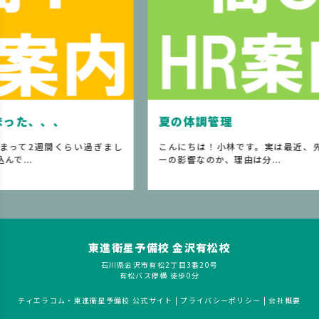
夏の体調管理
８
ぎまし
こんにちは！小林です。実は最近、先生はクーラ
２
ーの影響なのか、理由は分...
更
東進衛星予備校 金沢有松校
石川県金沢市有松2丁目3番20号
有松バス停横 徒歩0分
ティエラコム・東進衛星予備校 公式サイト
|
プライバシーポリシー
|
会社概要