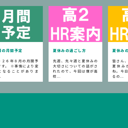
学部紹介
休みの過ごし方
夏休みの過ごし方
学部～
週、先々週と夏休みの
皆さん、高校生活最初の
" つい
切さについての話がさ
夏休みが始まりました
回とな
たので、今回は僕が高
ね。今日は花火大会もあ
望のみ
.
るの...
ら...