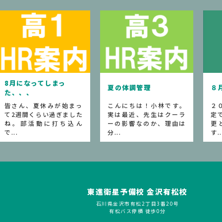
夏の体調管理
８月の月間予定
夏
こんにちは！小林です。
２０２６年８月の月間予
先
実は最近、先生はクーラ
定です。 ※事情により変
大
ーの影響なのか、理由は
更となることがありま
れ
分...
す...
校..
東進衛星予備校 金沢有松校
石川県金沢市有松2丁目3番20号
有松バス停横 徒歩0分