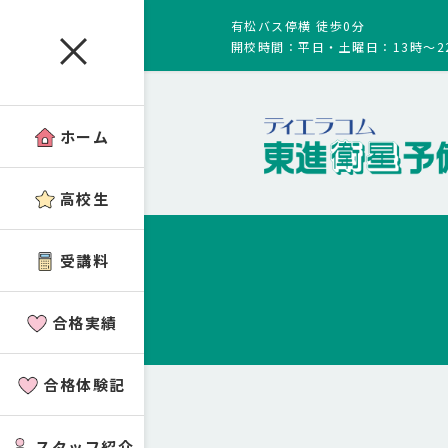
有松バス停横 徒歩0分
開校時間：平日・土曜日：13時～2
ホーム
高校生
受講料
合格実績
合格体験記
スタッフ紹介