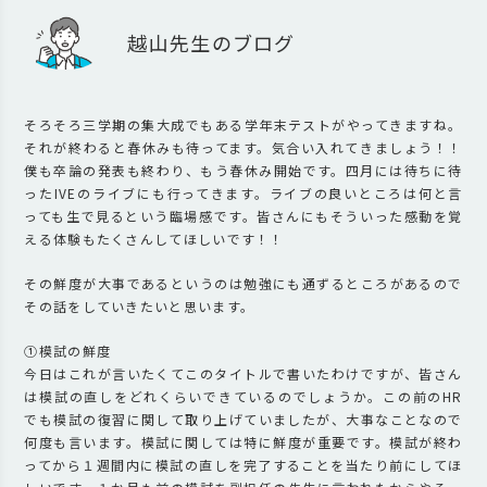
越山先生のブログ
そろそろ三学期の集大成でもある学年末テストがやってきますね。
それが終わると春休みも待ってます。気合い入れてきましょう！！
僕も卒論の発表も終わり、もう春休み開始です。四月には待ちに待
ったIVEのライブにも行ってきます。ライブの良いところは何と言
っても生で見るという臨場感です。皆さんにもそういった感動を覚
える体験もたくさんしてほしいです！！
その鮮度が大事であるというのは勉強にも通ずるところがあるので
その話をしていきたいと思います。
①模試の鮮度
今日はこれが言いたくてこのタイトルで書いたわけですが、皆さん
は模試の直しをどれくらいできているのでしょうか。この前のHR
でも模試の復習に関して取り上げていましたが、大事なことなので
何度も言います。模試に関しては特に鮮度が重要です。模試が終わ
ってから１週間内に模試の直しを完了することを当たり前にしてほ