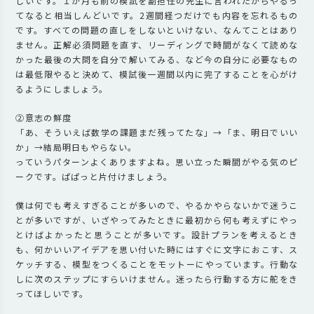
しいです。１か月も前の模試を副担任の先生に言われたからやるっ
てなると相当しんどいです。2週間経つだけでも内容を忘れるもの
です。すべての問題の直しをしないといけない、なんてことはあり
ません。正解必須問題を直す、リーディングで時間がなくて読めな
かった最後の大問を自分で解いてみる、など今の自分に必要なもの
は最低限やると決めて、模試後一週間以内に完了することを心がけ
るようにしましょう。
②意志の鮮度
「あ、そういえば数学の課題まだ残ってたな」→「ま、明日でいい
か」→結局明日もやらない。
っていうパターンよくありますよね。思い立った瞬間がやる気のピ
ークです。ぱぱっと片付けましょう。
僕は何でも考えすぎることが多いので、やるかやらないかで迷うこ
とが多いですが、いざやってみたときに最初から何も考えずにやっ
とけばよかったと思うことが多いです。設計プランを考えるとき
も、何かいいアイデアを思い付いた時にはすぐに文字におこす、ス
ケッチする、模型をつくることをモットーにやっています。行動な
しに次のステップにすらいけません。迷ったら行動する方に舵をき
ってほしいです。