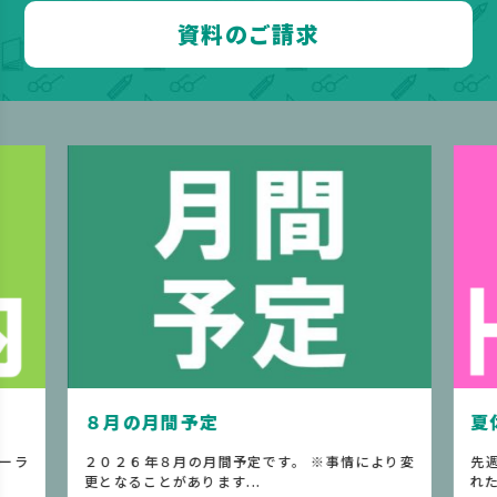
資料のご請求
８月の月間予定
夏
ーラ
２０２６年８月の月間予定です。 ※事情により変
先
更となることがあります...
れた