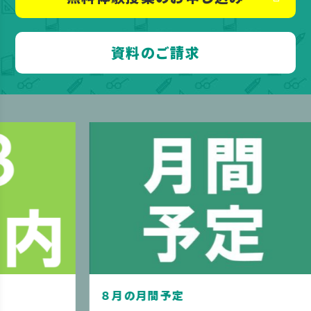
資料のご請求
８月の月間予定
夏