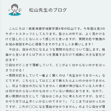
松山先生のブログ
こんにちは！医薬保健学域薬学類4年の松山です。今年度は高3の
サポートスタッフとして入ります。皆さんの中では、よく見かける
けど話したことない人って感じだと思いますが、質問対応や勉強の
お悩み相談を中心に頑張りますのでよろしくお願いします！
今日は、自分の力になるような質問の仕方について話します。結
論から言いますと以下の３つを意識するだけで成績に大きな変化が
出ます！
①自分がどこまで理解していて、どこがよく分からないのかをはっ
きりさせる！
→質問対応をしていて一番よく聞くのは「先生分かりませ～ん」な
どですが、こちらとしてはどこまで教えたらよいのか分かりません
し、何より自分の力になりません！成績が伸び悩んでいる人の多く
は何が分からないのかも分かっていない傾向にあります。なので、
良い質問の仕方として「自分はこのように考えたのですが、なぜこ
のやり方では上手くいかないのですか？」「ここまでは分かったの
ですが、これが○○になる理由が分かりません」のように自分が理