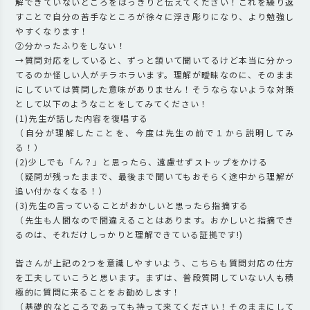
解できていないところをはっきりと伝えてください！これを繰り返
すことで自分の苦手なところが徐々に浮き彫りになり、より勉強し
やすくなります！
②分かったふりをしない！
→質問対応をしていると、ずっと頷いて聞いてるけど本当に分かっ
てるのか怪しい人がチラホラいます。理解が曖昧なのに、そのまま
にしていては質問した意味がありません！そうならないような対策
として以下のようなことをしてみてください！
(1)先生が話した内容を復唱する
（自分が理解したことを、今度は先生の前で１から説明してみ
る！）
(2)少しでも「ん？」と思ったら、遠慮せずストップをかける
（疑問が残ったままで、最後まで聞いてもおそらく途中から理解が
追い付かなくなる！）
(3)先生の言っていることがおかしいと思ったら指摘する
（先生も人間なので間違えることはあります。おかしいと指摘でき
るのは、それだけしっかりと理解できている証拠です!)
皆さんが上記の2つを意識しやすいよう、こちらも質問対応の仕方
を工夫していこうと思います。まずは、普段質問していない人も積
極的に質問に来ることをお勧めします！
（基礎的なところであっても持って来てください！そのままにして