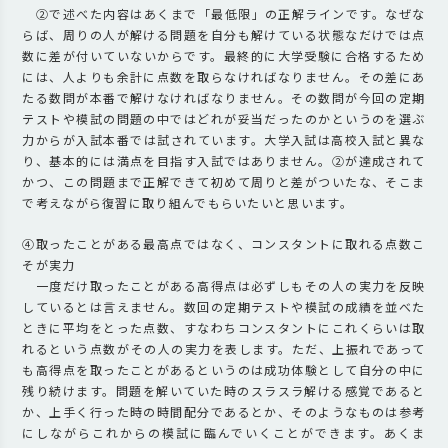
②で述べた内容はあくまで「最低限」の正解ラインです。なぜな
らば、周りの人が解ける問題を自分も解けている状態なだけでは点
数に差が付いていないからです。最終的に大学受験に合格するため
には、人よりも余計に点数を取らなければなりません。その差にあ
たる数問が本番で解けなければなりません。その数問が今回の定期
テストや模試の問題の中ではどれが妥当だったのかというのを選ぶ
力からが入試本番では試されています。大学入試は高校入試と異な
り、基本的には満点を目指す入試ではありません。②が達成されて
かつ、この問題まで正解できて初めて周りと差がついたな、そこま
で考えながら復習に取り組んでもらいたいと思います。
④取ったことがある最高点ではなく、コンスタントに取れる点数こ
そが実力
一度だけ取ったことがある高得点は必ずしもその人の実力を反映
しているとは言えません。数回の定期テストや模試の成績を並べた
ときに平均をとった点数、すなわちコンスタントにこれくらいは取
れるという点数がその人の実力を表します。ただ、上振れであって
も高得点を取ったことがあるというのは成功体験として自分の中に
残り続けます。問題を解いていた時のスラスラ解ける感覚であると
か、上手く行った時の時間配分であるとか、そのようなものは参考
にしながらこれからの模試に臨んでいくことができます。あくま