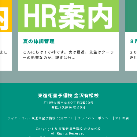
夏の体調管理
８
まし
こんにちは！小林です。実は最近、先生はクーラ
２
ーの影響なのか、理由は分...
更と
東進衛星予備校 金沢有松校
石川県金沢市有松2丁目3番20号
有松バス停横 徒歩0分
ティエラコム・東進衛星予備校 公式サイト
|
プライバシーポリシー
|
会社概要
Copyright © 東進衛星予備校 金沢有松校
All Rights Reserved.