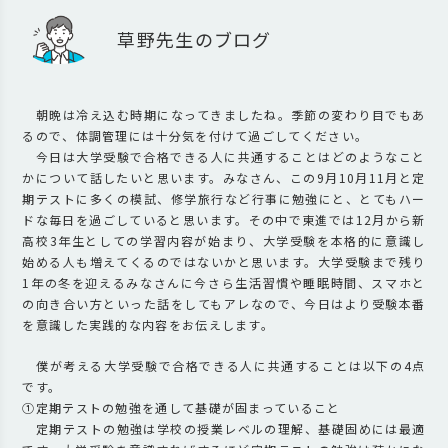
草野先生のブログ
朝晩は冷え込む時期になってきましたね。季節の変わり目でもあ
るので、体調管理には十分気を付けて過ごしてください。
今日は大学受験で合格できる人に共通することはどのようなこと
かについて話したいと思います。みなさん、この9月10月11月と定
期テストに多くの模試、修学旅行など行事に勉強にと、とてもハー
ドな毎日を過ごしていると思います。その中で東進では12月から新
高校3年生としての学習内容が始まり、大学受験を本格的に意識し
始める人も増えてくるのではないかと思います。大学受験まで残り
1年の冬を迎えるみなさんに今さら生活習慣や睡眠時間、スマホと
の向き合い方といった話をしてもアレなので、今日はより受験本番
を意識した実践的な内容をお伝えします。
僕が考える大学受験で合格できる人に共通することは以下の4点
です。
①定期テストの勉強を通して基礎が固まっていること
定期テストの勉強は学校の授業レベルの理解、基礎固めには最適