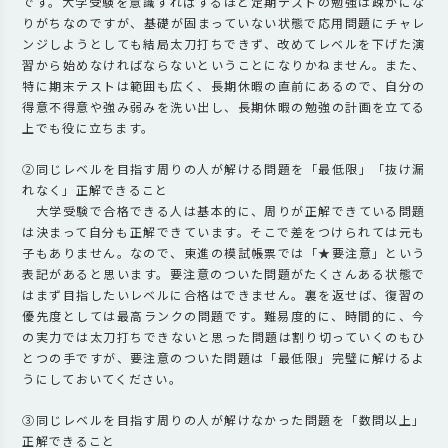
です。大学受験を意識すればするほど定期テストの勉強は疎かにな
りがちなのですが、基礎が固まっていない状態で応用問題にチャレ
ンジしようとしても結局太刀打ちできず、改めてレベルを下げた演
習から始めなければならないということになりかねません。また、
特に期末テストは範囲も広く、長期休暇の直前にあるので、自分の
得意不得意や強み弱みを洗い出し、長期休暇の勉強の計画を立てる
上でも役に立ちます。
②同じレベルを目指す周りの人が解ける問題を「最低限」「抜け漏
れなく」正解できること
大学受験で合格できる人は基本的に、周りが正解できている問題
は決まって自分も正解できています。そこで差をつけられては元も
子もありません。なので、東進の模試帳票では「★要注意」という
表記があると思います。要注意のついた問題がたくさんある状態で
はまず目指したいレベルに合格はできません。裏を返せば、復習の
優先度としては最高ランクの問題です。難易度的に、時間的に、今
の実力では太刀打ちできないと思った問題は割り切っていくのもひ
とつの手ですが、要注意のついた問題は「最低限」完璧に解けるよ
うにしておいてください。
③同じレベルを目指す周りの人が解けなかった問題を「数問以上」
正解できること