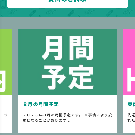
８月の月間予定
夏
ーラ
２０２６年８月の月間予定です。 ※事情により変
先
更となることがあります...
れた