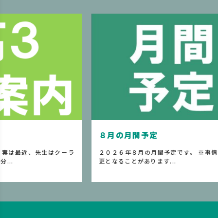
８月の月間予定
夏
クーラ
２０２６年８月の月間予定です。 ※事情により変
先
更となることがあります...
れ