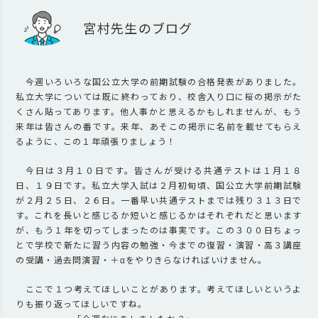
宮村先生のブログ
今週いろいろな国公立大学の前期試験の合格発表がありました。
私立大学については既に終わっており、校舎入り口に桜の掲示がた
くさん貼ってあります。他人事かと思えるかもしれませんが、もう
来年は皆さんの番です。来年、あそこの掲示に名前を載せてもらえ
るように、この１年頑張りましょう！
今日は３月１０日です。皆さんが受ける共通テストは１月１８
日、１９日です。私立大学入試は２月初旬頃、国公立大学前期試験
が２月２５日、２６日。一番早い共通テストまでは残り３１３日で
す。これを長いと感じるか短いと感じるかはそれぞれだと思います
が、もう１年を切ってしまったのは事実です。この３００日ちょっ
とで学校で新たに習う内容の勉強・今までの復習・演習・高３講座
の受講・過去問演習・＋αをやりきらなければいけません。
ここで１つ考えてほしいことがあります。考えてほしいというよ
りも振り返ってほしいですね。