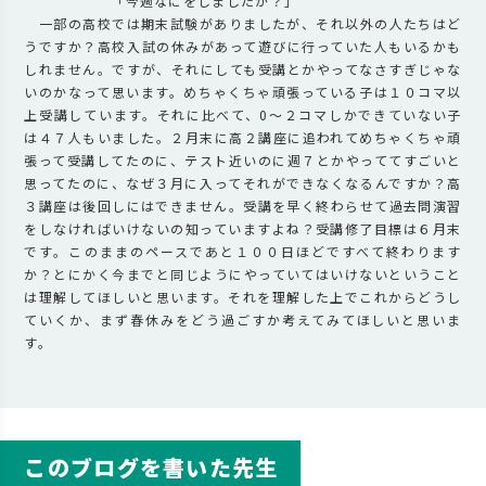
「今週なにをしましたか？」
一部の高校では期末試験がありましたが、それ以外の人たちはど
うですか？高校入試の休みがあって遊びに行っていた人もいるかも
しれません。ですが、それにしても受講とかやってなさすぎじゃな
いのかなって思います。めちゃくちゃ頑張っている子は１０コマ以
上受講しています。それに比べて、0～２コマしかできていない子
は４７人もいました。２月末に高２講座に追われてめちゃくちゃ頑
張って受講してたのに、テスト近いのに週７とかやっててすごいと
思ってたのに、なぜ３月に入ってそれができなくなるんですか？高
３講座は後回しにはできません。受講を早く終わらせて過去問演習
をしなければいけないの知っていますよね？受講修了目標は６月末
です。このままのペースであと１００日ほどですべて終わります
か？とにかく今までと同じようにやっていてはいけないということ
は理解してほしいと思います。それを理解した上でこれからどうし
ていくか、まず春休みをどう過ごすか考えてみてほしいと思いま
す。
このブログを書いた先生