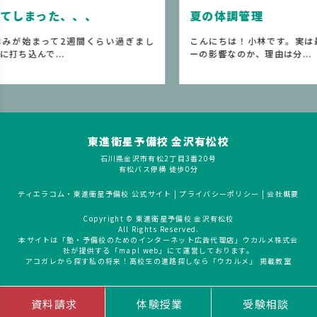
夏の体調管理
ぎまし
こんにちは！小林です。実は最近、先生はクーラ
２
ーの影響なのか、理由は分...
更
東進衛星予備校 金沢有松校
石川県金沢市有松2丁目3番20号
有松バス停横 徒歩0分
ティエラコム・東進衛星予備校 公式サイト
|
プライバシーポリシー
|
会社概要
Copyright © 東進衛星予備校 金沢有松校
All Rights Reserved.
本サイトは「塾・予備校のためのインターネット広告代理店」ウカルメ株式会
社が提供する「mapl web」にて運営しております。
アコガレから探す私の将来！高校生の進路探しなら「ウカルメ」 掲載教室
資料請求
体験授業
受験相談