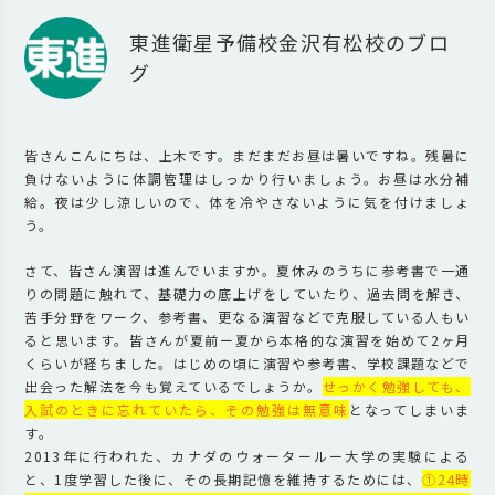
東進衛星予備校金沢有松校のブロ
グ
皆さんこんにちは、上木です。まだまだお昼は暑いですね。残暑に
負けないように体調管理はしっかり行いましょう。お昼は水分補
給。夜は少し涼しいので、体を冷やさないように気を付けましょ
う。
さて、皆さん演習は進んでいますか。夏休みのうちに参考書で一通
りの問題に触れて、基礎力の底上げをしていたり、過去問を解き、
苦手分野をワーク、参考書、更なる演習などで克服している人もい
ると思います。皆さんが夏前ー夏から本格的な演習を始めて2ヶ月
くらいが経ちました。はじめの頃に演習や参考書、学校課題などで
出会った解法を今も覚えているでしょうか。
せっかく勉強しても、
入試のときに忘れていたら、その勉強は無意味
となってしまいま
す。
2013年に行われた、カナダのウォータールー大学の実験による
と、1度学習した後に、その長期記憶を維持するためには、
①24時