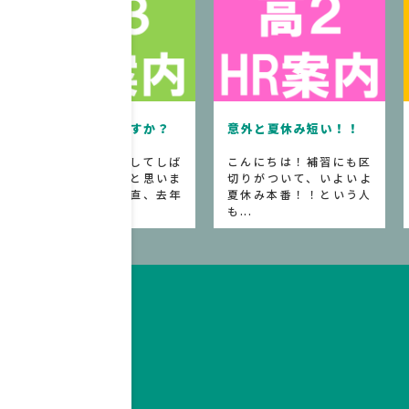
8月になってしま
ですか？
意外と夏休み短い！！
た、、、
落してしば
こんにちは！補習にも区
皆さん、夏休みが
だと思いま
切りがついて、いよいよ
て2週間くらい過ぎ
正直、去年
夏休み本番！！という人
ね。部活動に打
も...
で...