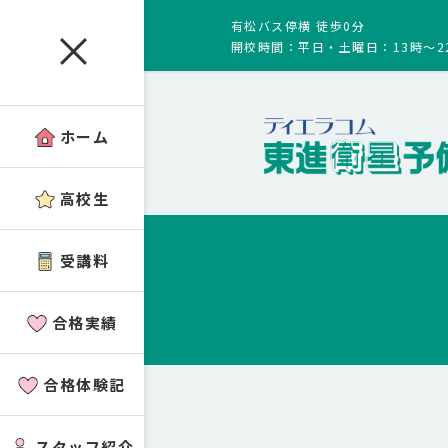
有松バス停横 徒歩0分
開校時間：平日・土曜日：13時～2
ホーム
高校生
受講料
合格実績
合格体験記
スタッフ紹介