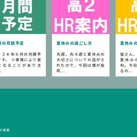
夏休みの過ごし方
夏休みの過ごし方
予
先週、先々週と夏休みの
皆さん、高校生活最初の
変
大切さについての話がさ
夏休みが始まりました
ま
れたので、今回は僕が高
ね。今日は花火大会もあ
校...
るの...
社概要