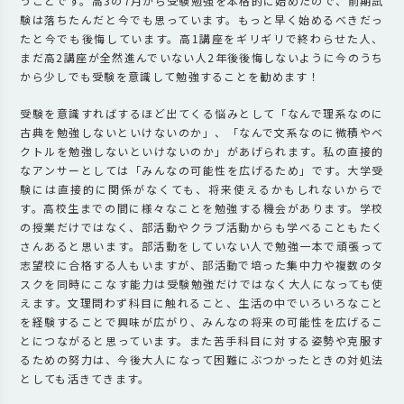
うことです。高3の7月から受験勉強を本格的に始めたので、前期試
験は落ちたんだと今でも思っています。もっと早く始めるべきだっ
たと今でも後悔しています。高1講座をギリギリで終わらせた人、
まだ高2講座が全然進んでいない人2年後後悔しないように今のうち
から少しでも受験を意識して勉強することを勧めます！
受験を意識すればするほど出てくる悩みとして「なんで理系なのに
古典を勉強しないといけないのか」、「なんで文系なのに微積やベ
クトルを勉強しないといけないのか」があげられます。私の直接的
なアンサーとしては「みんなの可能性を広げるため」です。大学受
験には直接的に関係がなくても、将来使えるかもしれないからで
す。高校生までの間に様々なことを勉強する機会があります。学校
の授業だけではなく、部活動やクラブ活動からも学べることもたく
さんあると思います。部活動をしていない人で勉強一本で頑張って
志望校に合格する人もいますが、部活動で培った集中力や複数のタ
スクを同時にこなす能力は受験勉強だけではなく大人になっても使
えます。文理問わず科目に触れること、生活の中でいろいろなこと
を経験することで興味が広がり、みんなの将来の可能性を広げるこ
とにつながると思っています。また苦手科目に対する姿勢や克服す
るための努力は、今後大人になって困難にぶつかったときの対処法
としても活きてきます。