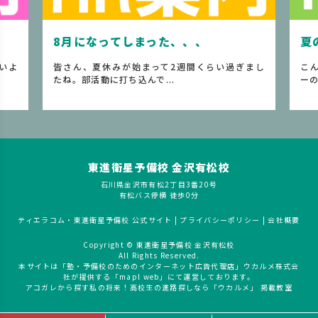
まった、、、
夏の体調管理
まって2週間くらい過ぎまし
こんにちは！小林です。実は最近、
んで...
ーの影響なのか、理由は分...
東進衛星予備校 金沢有松校
石川県金沢市有松2丁目3番20号
有松バス停横 徒歩0分
ティエラコム・東進衛星予備校 公式サイト
|
プライバシーポリシー
|
会社概要
Copyright © 東進衛星予備校 金沢有松校
All Rights Reserved.
本サイトは「塾・予備校のためのインターネット広告代理店」ウカルメ株式会
社が提供する「mapl web」にて運営しております。
アコガレから探す私の将来！高校生の進路探しなら「ウカルメ」 掲載教室