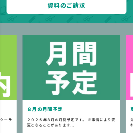
資料のご請求
８月の月間予定
夏
ーラ
２０２６年８月の月間予定です。 ※事情により変
先
更となることがあります...
れた