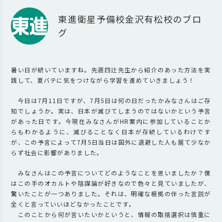
東進衛星予備校金沢有松校のブロ
グ
暑い日が続いていますね。先週四辻先生から紹介のあった方法を実
践して、夏バテに気をつけながら学習を進めていきましょう！
今日は7月11日ですが、7月5日は何の日だったかみなさんはご存
知でしょうか。実は、日本が滅びてしまうのではないかという予言
があった日です。今現在みなさんがHR案内に参加していることか
らもわかるように、滅びることなく日本が存続しているわけです
が、この予言によって7月5日当日は国外に退避した人も居て少なか
らず社会に影響がありました。
みなさんはこの予言についてどのようなことを思いましたか？僕
はこの手のオカルトや陰謀論が好きなので色々と見ていましたが、
驚いたことが一つありました。それは、明確な根拠の伴った言説が
全くと言っていいほどなかったことです。
このことから何が言いたいかというと、情報の取捨選択は慎重に