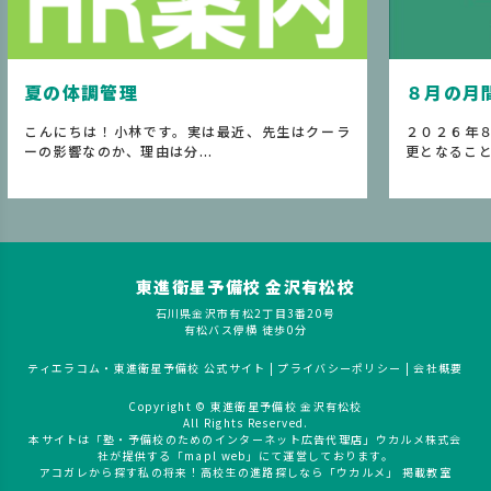
８月の月間予定
、先生はクーラ
２０２６年８月の月間予定です。 ※事情により変
更となることがあります...
東進衛星予備校 金沢有松校
石川県金沢市有松2丁目3番20号
有松バス停横 徒歩0分
ティエラコム・東進衛星予備校 公式サイト
|
プライバシーポリシー
|
会社概要
Copyright © 東進衛星予備校 金沢有松校
All Rights Reserved.
本サイトは「塾・予備校のためのインターネット広告代理店」ウカルメ株式会
社が提供する「mapl web」にて運営しております。
アコガレから探す私の将来！高校生の進路探しなら「ウカルメ」 掲載教室